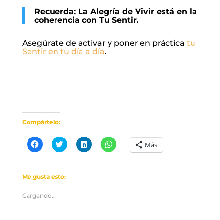
Recuerda: La Alegría de Vivir está en la
coherencia con Tu Sentir.
Asegúrate de activar y poner en práctica
tu
Sentir en tu día a día
.
Compártelo:
Haz
Haz
Haz
Haz
Más
clic
clic
clic
clic
para
para
para
para
compartir
compartir
compartir
compartir
en
en
en
en
Facebook
Twitter
LinkedIn
WhatsApp
Me gusta esto:
(Se
(Se
(Se
(Se
abre
abre
abre
abre
en
en
en
en
Cargando...
una
una
una
una
ventana
ventana
ventana
ventana
nueva)
nueva)
nueva)
nueva)