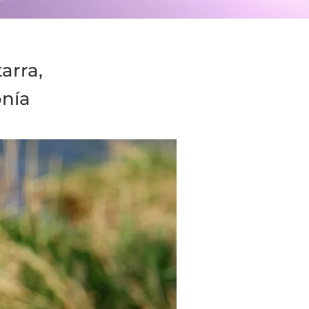
arra,
onía