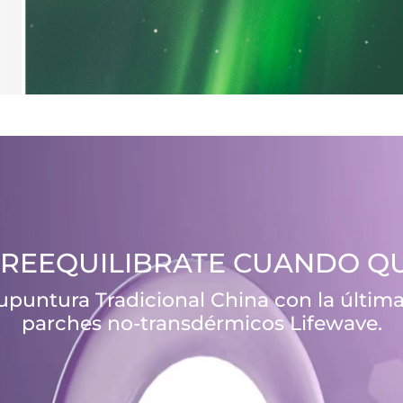
REEQUILIBRATE CUANDO Q
upuntura Tradicional China con la última
parches no-transdérmicos Lifewave.