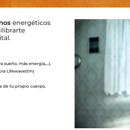
anos
energéticos
ilibrarte
tal.
a sueño, más energía,…),
pia Lifewave(tm)
ía de tu propio cuerpo.