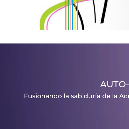
Reproductor
de
vídeo
AUTO-
Fusionando la sabiduría de la Ac