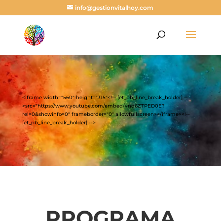
info@gestionvitalhoy.com
<iframe width="560" height="315"<!-- [et_pb_line_break_holder] --
>src="https://www.youtube.com/embed/vnd6ZTPED0E?
rel=0&showinfo=0" frameborder="0" allowfullscreen></iframe><!--
[et_pb_line_break_holder] -->
PROGRAMA