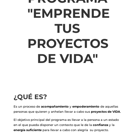
"EMPRENDE
TUS
PROYECTOS
DE VIDA"
¿QUÉ ES?
Es un proceso de
acompañamiento
y
empoderamiento
de aquellas
personas que quieren y anhelan llevar a cabo sus
proyectos de VIDA
.
El objetivo principal del programa es llevar a la persona a un estado
en el que pueda disponer un contexto que le de la
confianza
y la
energía suficiente
para llevar a cabo con alegría su proyecto.