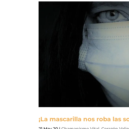
¡La mascarilla nos roba las s
21 May 20
|
Chamanismo Vital
,
Corazón Vali