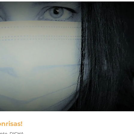
onrisas!
ente
,
DICHA