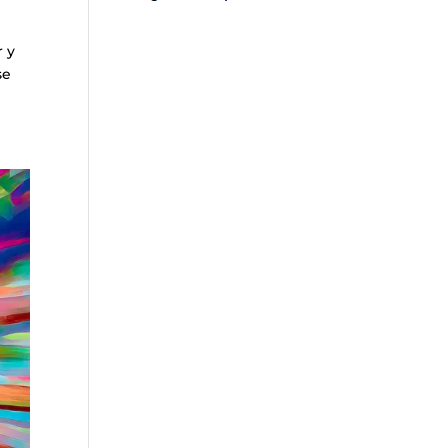
r y
se