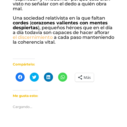
visto no señalar con el dedo a quién obra
mal.
Una sociedad relativista en la que faltan
cordes
(
corazones valientes con mentes
despiertas
), pequeños héroes que en el día
a día todavía son capaces de hacer aflorar
el discernimiento
a cada paso manteniendo
la coherencia vital.
Compártelo:
Haz
Haz
Haz
Haz
Más
clic
clic
clic
clic
para
para
para
para
compartir
compartir
compartir
compartir
en
en
en
en
Facebook
Twitter
LinkedIn
WhatsApp
Me gusta esto:
(Se
(Se
(Se
(Se
abre
abre
abre
abre
en
en
en
en
Cargando...
una
una
una
una
ventana
ventana
ventana
ventana
nueva)
nueva)
nueva)
nueva)