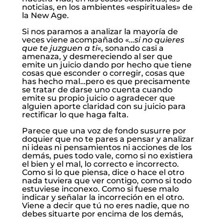
noticias, en los ambientes «espirituales» de
la New Age.
Si nos paramos a analizar la mayoría de
veces viene acompañado «
…si no quieres
que te juzguen a ti
«, sonando casi a
amenaza, y desmereciendo al ser que
emite un juicio dando por hecho que tiene
cosas que esconder o corregir, cosas que
has hecho mal…pero es que precisamente
se tratar de darse uno cuenta cuando
emite su propio juicio o agradecer que
alguien aporte claridad con su juicio para
rectificar lo que haga falta.
Parece que una voz de fondo susurre por
doquier que no te pares a pensar y analizar
ni ideas ni pensamientos ni acciones de los
demás, pues todo vale, como si no existiera
el bien y el mal, lo correcto e incorrecto.
Como si lo que piensa, dice o hace el otro
nada tuviera que ver contigo, como si todo
estuviese inconexo. Como si fuese malo
indicar y señalar la incorreción en el otro.
Viene a decir que tú no eres nadie, que no
debes situarte por encima de los demás,