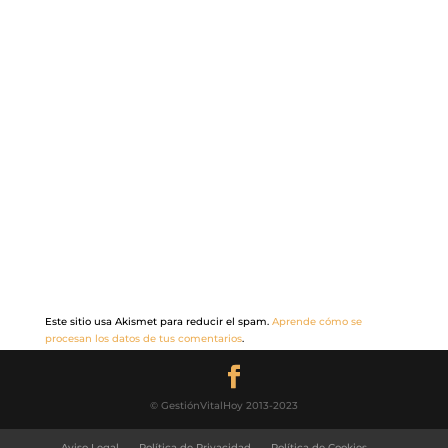
Este sitio usa Akismet para reducir el spam.
Aprende cómo se
procesan los datos de tus comentarios
.
© GestiónVitalHoy 2013-2023
Aviso Legal
Política de Privacidad
Política de Cookies