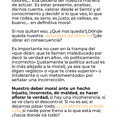
valores,… Esa debería ser nuestra manera
de actuar. Es estar presente, analizar,
darnos cuenta, valorar desde el Sentir y el
conocimiento y decidir si lo que veo, lo que
me rodea, es sano, es justo, es valioso, es
bueno,… en definitiva moral.
Si nos quitan eso, ¿Qué nos queda?¿Dónde
queda nuestra
capacidad de discernir
?¿de
obrar en consecuencia?
Es importante no caer en la trampa del
«que dirán: que te llamen maleducado por
decir la verdad en alto», «lo políticamente
incorrecto» (justamente la política actual es
lo más alejado a la moral), ya sea que te
digan «egóico» o «que te crees superior» o
intolerante o «un metomeentodo» por
señalar una incorrección.
Nuestro deber moral ante un hecho
injusto, incorrecto, de maldad, es hacer
aflorar la verdad,
si hay una incoherencia, si
se ve claro el descontrol. Si no es así, si
dejamos pasar todo,
si consentimos el todo
vale
, si nadie pone freno a lo que está mal,
¿hacia donde irá todo?