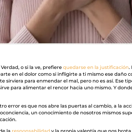
erdad, o si la ve, prefiere
quedarse en la justificación
.
arte en el dolor como si infligirte a ti mismo ese daño 
te sirviera para enmendar el mal, pero no es así. Ese ti
lo sirve para alimentar el rencor hacia uno mismo. Y d
 error es que nos abre las puertas al cambio, a la acc
toconciencia, un conocimiento de nosotros mismos supe
icación.
de la
responsabilidad
y la propia valentía que nos brota