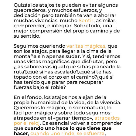
Quizás los atajos te puedan evitar algunos
quebraderos, y muchos esfuerzos, y
dedicación pero también te van a ahorrar
muchas vivencias, mucho
Sentir
, asimilar,
comprender, e integrar. Sobretodo, una
mejor comprensión del propio camino y de
su sentido.
Seguimos queriendo
varitas mágicas
, que
son los atajos, para llegar a la cima de la
montaña sin apenas sudar. Y si, tendremos
unas vistas magnificas que disfrutar, pero
¿las saborearas igual que si has planeado la
ruta?¿qué si has escalado?¿qué si te has
topado con el corzo en el camino?¿qué si
has tenido que parar para recuperar
fuerzas bajo el roble?
En el fondo, los atajos nos alejan de la
propia humanidad de la vida, de la vivencia.
Queremos lo mágico, lo sobrenatural, lo
fácil por mágico y sobre todo seguimos
atrapados en el «ganar tiempo»,
atrapados
por el reloj
. Es esencial volver a comprender
que
cuando uno hace lo que tiene que
hacer
,
cuando uno rinde, se esfuerza
,