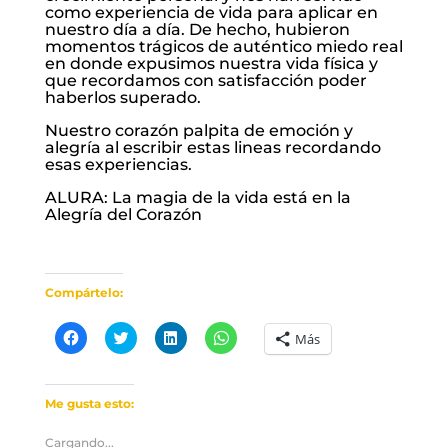
como experiencia de vida para aplicar en
nuestro día a día. De hecho, hubieron
momentos trágicos de auténtico miedo real
en donde expusimos nuestra vida física y
que recordamos con satisfacción poder
haberlos superado.
Nuestro corazón palpita de emoción y
alegría al escribir estas lineas recordando
esas experiencias.
ALURA: La magia de la vida está en la
Alegría del Corazón
Compártelo:
Haz
Haz
Haz
Haz
Más
clic
clic
clic
clic
para
para
para
para
compartir
compartir
compartir
compartir
en
en
en
en
Facebook
Twitter
LinkedIn
WhatsApp
Me gusta esto:
(Se
(Se
(Se
(Se
abre
abre
abre
abre
en
en
en
en
Cargando...