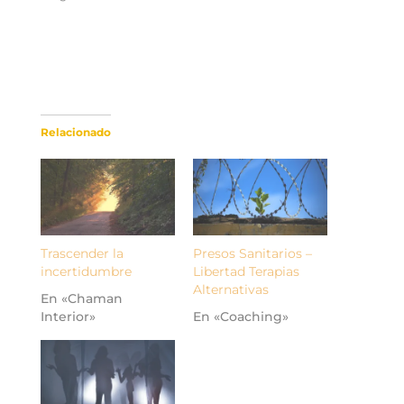
una
una
una
una
ventana
ventana
ventana
ventana
nueva)
nueva)
nueva)
nueva)
Relacionado
Trascender la
Presos Sanitarios –
incertidumbre
Libertad Terapias
Alternativas
En «Chaman
Interior»
En «Coaching»