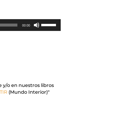
Utiliza
00:00
las
teclas
de
flecha
arriba/abajo
para
aumentar
o
disminuir
 y/o en nuestros libros
el
TIR
(Mundo Interior)"
volumen.