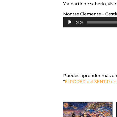
Y a partir de saberlo, viv
Montse Clemente – Gestió
Reproductor
00:00
de
audio
Puedes aprender más en nu
"
El PODER del SENTIR en 