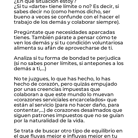
¿En que situación estoy?
¿Si tu «darte» tiene límite o no? Es decir, si
sabes decir no (como hemos dicho, ser
bueno a veces se confunde con el hacer el
trabajo de los demás y colaborar siempre).
Pregúntate que necesidades aparcadas
tienes. También párate a pensar cómo te
ven los demás y si tu condición voluntariosa
alimenta su afán de aprovecharse de ti.
Analiza si tu forma de bondad te perjudica
(si no sabes poner límites, si antepones a los
demás a ti,…)
No te juzgues, lo que has hecho, lo has
hecho de corazón, pero quizás empujado
por unas creencias impuestas que
colaboran a que este mundo lo muevan
«corazones serviciales encarcelados» que
están al servicio (para no hacer daño, para
contentar,…) de corazones desalmados que
siguen patrones impuestos que no se guían
por la naturalidad de la vida.
Se trata de buscar otro tipo de equilibrio en
el que fluyas mejor e influyas mejor en tu