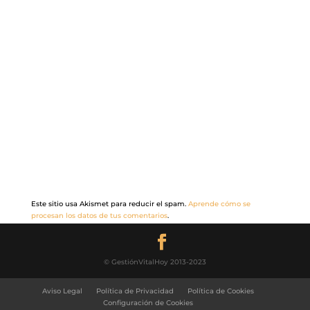
Este sitio usa Akismet para reducir el spam.
Aprende cómo se
procesan los datos de tus comentarios
.
© GestiónVitalHoy 2013-2023
Aviso Legal
Política de Privacidad
Política de Cookies
Configuración de Cookies