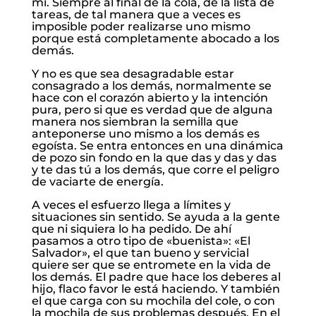
mi. Siempre al final de la cola, de la lista de
tareas, de tal manera que a veces es
imposible poder realizarse uno mismo
porque está completamente abocado a los
demás.
Y no es que sea desagradable estar
consagrado a los demás, normalmente se
hace con el corazón abierto y la intención
pura, pero si que es verdad que de alguna
manera nos siembran la semilla que
anteponerse uno mismo a los demás es
egoísta. Se entra entonces en una dinámica
de pozo sin fondo en la que das y das y das
y te das tú a los demás, que corre el peligro
de vaciarte de energía.
A veces el esfuerzo llega a límites y
situaciones sin sentido. Se ayuda a la gente
que ni siquiera lo ha pedido. De ahí
pasamos a otro tipo de «buenista»: «El
Salvador», el que tan bueno y servicial
quiere ser que se entromete en la vida de
los demás. El padre que hace los deberes al
hijo, flaco favor le está haciendo. Y también
el que carga con su mochila del cole, o con
la mochila de sus problemas después. En el