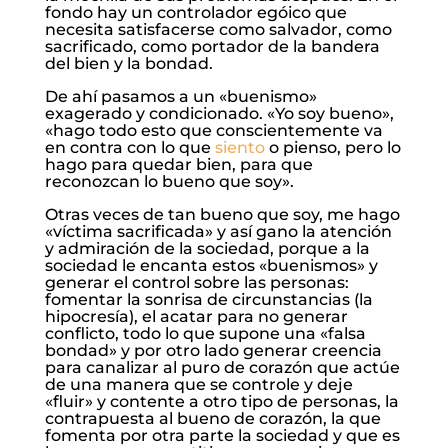
fondo hay un controlador egóico que
necesita satisfacerse como salvador, como
sacrificado, como portador de la bandera
del bien y la bondad.
De ahí pasamos a un «buenismo»
exagerado y condicionado. «Yo soy bueno»,
«hago todo esto que conscientemente va
en contra con lo que
siento
o pienso, pero lo
hago para quedar bien, para que
reconozcan lo bueno que soy».
Otras veces de tan bueno que soy, me hago
«víctima sacrificada» y así gano la atención
y admiración de la sociedad, porque a la
sociedad le encanta estos «buenismos» y
generar el control sobre las personas:
fomentar la sonrisa de circunstancias (la
hipocresía), el acatar para no generar
conflicto, todo lo que supone una «falsa
bondad» y por otro lado generar creencia
para canalizar al puro de corazón que actúe
de una manera que se controle y deje
«fluir» y contente a otro tipo de personas, la
contrapuesta al bueno de corazón, la que
fomenta por otra parte la sociedad y que es