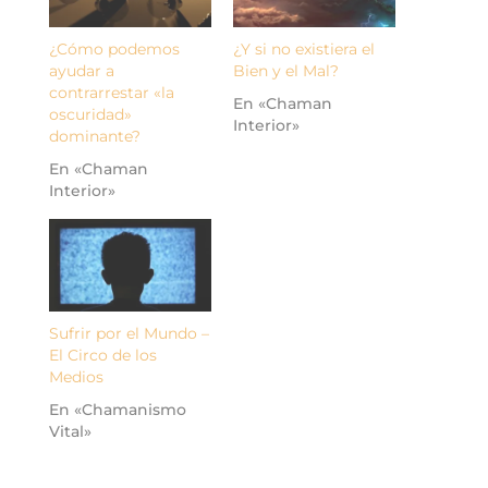
¿Cómo podemos
¿Y si no existiera el
ayudar a
Bien y el Mal?
contrarrestar «la
En «Chaman
oscuridad»
Interior»
dominante?
En «Chaman
Interior»
Sufrir por el Mundo –
El Circo de los
Medios
En «Chamanismo
Vital»