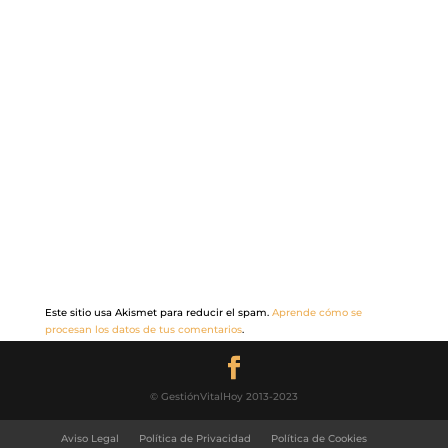
Este sitio usa Akismet para reducir el spam.
Aprende cómo se
procesan los datos de tus comentarios
.
© GestiónVitalHoy 2013-2023
Aviso Legal
Política de Privacidad
Política de Cookies