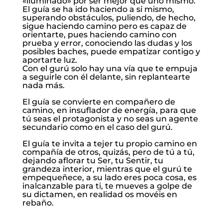
«iluminado» por ser mejor que uno mismo.
El guía se ha ido haciendo a si mismo,
superando obstáculos, puliendo, de hecho,
sigue haciendo camino pero es capaz de
orientarte, pues haciendo camino con
prueba y error, conociendo las dudas y los
posibles baches, puede empatizar contigo y
aportarte luz.
Con el gurú solo hay una vía que te empuja
a seguirle con él delante, sin replantearte
nada más.
El guía se convierte en compañero de
camino, en insuflador de energía, para que
tú seas el protagonista y no seas un agente
secundario como en el caso del gurú.
El guía te invita a tejer tu propio camino en
compañía de otros, quizás, pero de tú a tú,
dejando aflorar tu Ser, tu Sentir, tu
grandeza interior, mientras que el gurú te
empequeñece, a su lado eres poca cosa, es
inalcanzable para ti, te mueves a golpe de
su dictamen, en realidad os movéis en
rebaño.