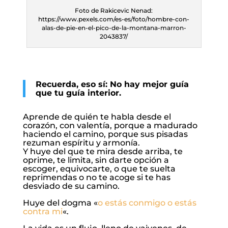
Foto de Rakicevic Nenad:
https://www.pexels.com/es-es/foto/hombre-con-
alas-de-pie-en-el-pico-de-la-montana-marron-
2043837/
Recuerda, eso sí: No hay mejor guía
que tu guía interior.
Aprende de quién te habla desde el
corazón, con valentía, porque a madurado
haciendo el camino, porque sus pisadas
rezuman espíritu y armonía.
Y huye del que te mira desde arriba, te
oprime, te limita, sin darte opción a
escoger, equivocarte, o que te suelta
reprimendas o no te acoge si te has
desviado de su camino.
Huye del dogma «
o estás conmigo o estás
contra mi
«.