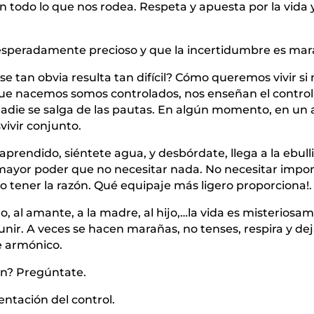
en todo lo que nos rodea. Respeta y apuesta por la vida 
 inesperadamente precioso y que la incertidumbre es mara
e tan obvia resulta tan difícil? Cómo queremos vivir s
 que nacemos somos controlados, nos enseñan el control
adie se salga de las pautas. En algún momento, en un 
vivir conjunto.
prendido, siéntete agua, y desbórdate, llega a la ebulli
mayor poder que no necesitar nada. No necesitar impone
 tener la razón. Qué equipaje más ligero proporciona!.
o, al amante, a la madre, al hijo,…la vida es misteriosa
nir. A veces se hacen marañas, no tenses, respira y deja
e armónico.
én? Pregúntate.
entación del control.