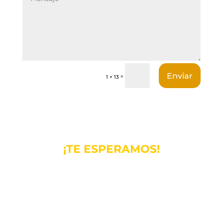
Enviar
=
1 + 13
¡TE ESPERAMOS!
ALURA: LA MAGIA DE LA VIDA
ESTÁ EN LA ALEGRÍA DEL
CORAZÓN