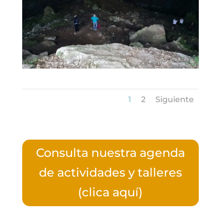
1
2
Siguiente
Consulta nuestra agenda
de actividades y talleres
(clica aquí)